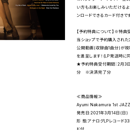
い方もお楽しみいただけるよ
ンロードできるカード付きです
【予約特典について】※特典
当ショップで予約購入された
公開動画(収録曲1曲分)が視
を進呈します！(LP発送時に
★予約特典受付期間：2月3日(水
分 ※決済完了分
≪商品情報≫
Ayumi Nakamura 1st JAZZ 
発売日:2021年3月14日(日)
形 態:アナログLPレコード
ド付