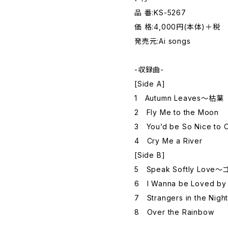
品 番:KS-5267
価 格:4,000円(本体)＋税
発売元:Ai songs
-収録曲-
[Side A]
1 Autumn Leaves～枯葉
2 Fly Me to the Moon
3 You’d be So Nice to 
4 Cry Me a River
[Side B]
5 Speak Softly Lo
6 I Wanna be Loved by
7 Strangers in the Nigh
8 Over the Rainbow