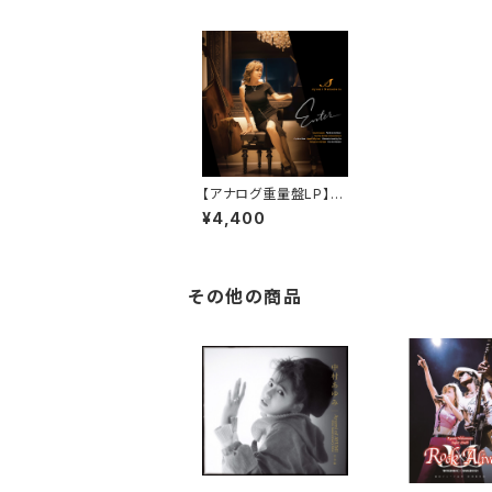
【アナログ重量盤LP】『E
nter』- Ayumi Nakam
¥4,400
ura 1st JAZZ album
その他の商品