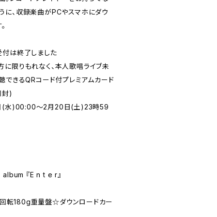
うに、収録楽曲がPCやスマホにダウ
。
受付は終了しました
方に限りもれなく、本人歌唱ライブ未
聴できるQRコード付プレミアムカード
同封)
)00:00～2月20日(土)23時59
album 『E n t e r』
33回転180g重量盤☆ダウンロードカー